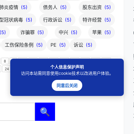
肺炎疫情
(5)
债务人
(5)
股东出资
(5)
型冠状病毒
(5)
行政诉讼
(5)
特许经营
(5)
(5)
诈骗罪
(5)
中兴
(5)
苹果
(5)
工伤保险条例
(5)
PE
(5)
诉讼
(5)
8
9
10
11
12
13
14
15
16
17
18
个人信息保护声明
24
25
26
27
28
下一页
访问本站需同意使用cookie技术以改进用户体验。
同意后关闭
🔍