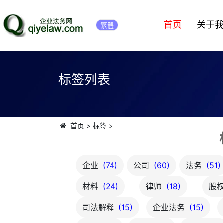
首页
关于
繁體
标签列表
首页
>
标签
>
企业
(74)
公司
(60)
法务
(51)
材料
(24)
律师
(18)
股
司法解释
(15)
企业法务
(15)