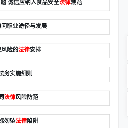
题 诚信应纳入食品安全
法律
规范
顾问职业途径与发展
保风险的
法律
安排
法务实施细则
同
法律
风险防范
投标勿坠
法律
陷阱