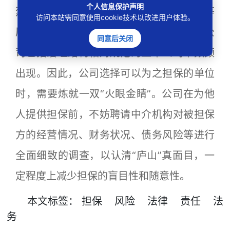
个人信息保护声明
烈，尤其是被担保方经营不善或心术不正等
访问本站需同意使用cookie技术以改进用户体验。
原因，因担保所引发的系列风险，在一些公
同意后关闭
司包括治理结构相对规范的上市公司中频频
出现。因此，公司选择可以为之担保的单位
时，需要炼就一双“火眼金睛”。公司在为他
人提供担保前，不妨聘请中介机构对被担保
方的经营情况、财务状况、债务风险等进行
全面细致的调查，以认清“庐山”真面目，一
定程度上减少担保的盲目性和随意性。
本文
标签
：
担保
风险
法律
责任
法
务