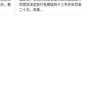
差价，数
罚原则决定执行有期徒刑十三年并处罚金
二十万。本案...