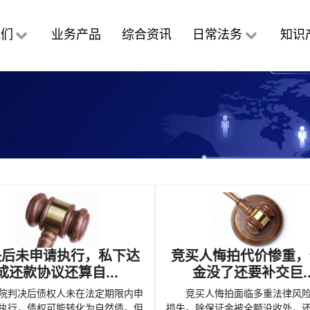
我们
业务产品
综合资讯
日常法务
知识
决后未申请执行，私下达
竞买人悔拍代价惨重，
成还款协议还算自...
金没了还要补交巨..
院判决后债权人未在法定期限内申
竞买人悔拍面临多重法律风
执行，债权可能转化为自然债。但
损失。除保证金被全额没收外，