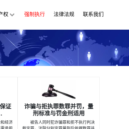
产权
强制执行
法律法规
联系我们
保证
诈骗与拒执罪数罪并罚，量
.
刑标准与罚金刑适用
险和经济
被告人同时犯诈骗罪和拒不执行判决
还需承担
裁定罪，法院分别定罪量刑后依据数罪并