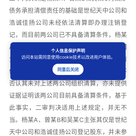
债务承担清偿责任的基础是世纪天中公司和
浩诚佳扬公司未经依法清算即办理注销登
记，而目前两公司已不具备清算条件，杨某
A、曾某B和吴某C分别作为两公司股东，因
个人信息保护声明
访问本站需同意使用cookie技术以改进用户体验。
负有法定清算义务而应当对公司债务承担清
同意后关闭
偿责任。杨某A、曾某B和吴某C再审中并不
否认其未对上述两公司组织清算，亦未提供
证据证明该两公司目前具备清算条件，基于
此事实，二审判决适用上述规定，并无不
当。杨某A、曾某B和吴某C主张其仅是世纪
天中公司和浩诚佳扬公司登记股东，并未参