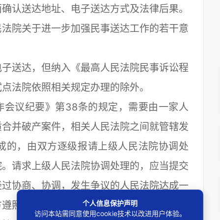
面确认送达地址、电子送达方式及法律后果。
民法院关于进一步加强民事送达工作的若干意
子送达，但纳入《最高人民法院民事诉讼程
试点法院依照相关规定办理的除外。
会议纪要》第38条的规定，需要由一家人
质合并破产案件，相关人民法院之间就管辖发
成的，由双方逐级报请上级人民法院协调处
院。请求上级人民法院协调处理的，应当提交
经过协商、协调，发生争议的人民法院达成一
个人信息保护声明
方遵照执行。其中有关事项依法需报请共同的
访问本站需同意使用cookie技术以改进用户体验。