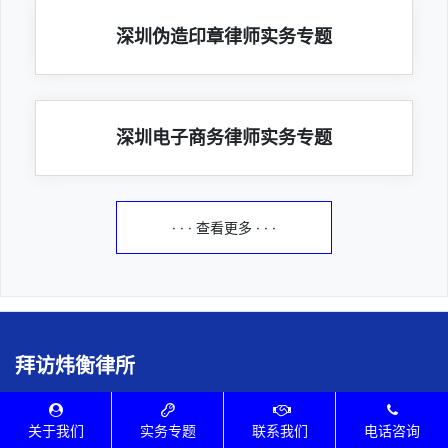
深圳伪造印章律师实务专题
深圳电子商务律师实务专题
· · · 查看更多 · · ·
拜访炜衡律所
律所执业证号：24403200511032007
地址：广东省深圳市南山区科发路19号华润置地大厦D座19楼
关于我们
实务专题
联系我们
电话咨询