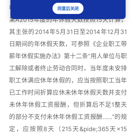
收入的300%支付年休假工资报酬”的规定，
同意后关闭
某A2015年度的年休假天数按照15天计算，
其主张的2014年5月31日至2014年12月31
日期间的年休假天数，可参照《企业职工带
薪年休假实施办法》第十二条“用人单位与职
工解除或者终止劳动合同时，当年度未安排
职工休满应休年休假的，应当按照职工当年
已工作时间折算应休未休年休假天数并支付
未休年休假工资报酬，但折算后不足1整天
的部分不支付未休年休假工资报酬……”的规
定，应按照8天（215天&pide;365天×15