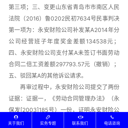
第三项；三、变更山东省青岛市市南区人民
法院（2016）鲁0202民初7634号民事判决
第一项为：永安财险公司补发某A2014年分
公司经营班子年度奖金差额134538元；
四、永安财险公司支付某A未签订书面劳动
合同二倍工资差额297793.57元（撤销）；
五、驳回某A的其他诉讼请求。
再审过程中，永安财险公司提交了两份
证据：证据一，《劳动合同管理办法》（永
保发[2003]185号）一份，证明永安财险公
司、分公司机关部门经理助理及以上人员要
关于我们
实务专题
联系我们
电话咨询