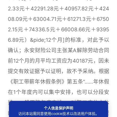
2.33元＋42291.28元＋40957.82元＋424
08.09元＋63004.71元＋61271.3元＋6750
2.15元＋74336.5元＋66008.66元＋9395
6.89元）&pide;12个月]的标准，对此予以
确认；永安财险公司主张某A解除劳动合同
前12个月的月平均工资应为40187元，因未
提交有效证据予以证明，故不予采纳。根据
《职工带薪年休假条例》第五条“……年休假
在1个年度内可以集中安排，也可以分段安
排，一般不跨年度安排……对职工应休未休
个人信息保护声明
的年休假天数，单位应当按照该职工日工资
访问本站需同意使用cookie技术以改进用户体验。