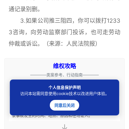
通记录别删。
3.如果公司推三阻四，你可以拨打1233
3咨询，向劳动监察部门投诉，也可走劳动
仲裁或诉讼。（来源：人民法院报）
维权攻略
————类案参考、行动指南————
（以下攻略仅针对特定的情形，若情况不同请咨询邓杰律师）
个人信息保护声明
访问本站需同意使用cookie技术以改进用户体验。
固定事故证据
同意后关闭
受伤后立即就医，保存所有病历、发票、检查报告；记
录事故发生的时间、地点、原因和在场证人。
↓