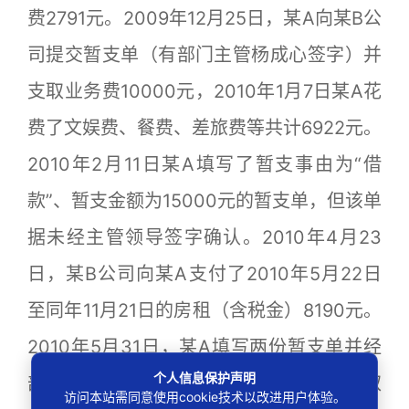
费2791元。2009年12月25日，某A向某B公
司提交暂支单（有部门主管杨成心签字）并
支取业务费10000元，2010年1月7日某A花
费了文娱费、餐费、差旅费等共计6922元。
2010年2月11日某A填写了暂支事由为“借
款”、暂支金额为15000元的暂支单，但该单
据未经主管领导签字确认。2010年4月23
日，某B公司向某A支付了2010年5月22日
至同年11月21日的房租（含税金）8190元。
2010年5月31日，某A填写两份暂支单并经
个人信息保护声明
部门主管杨成心签字确认后向某B公司支取
访问本站需同意使用cookie技术以改进用户体验。