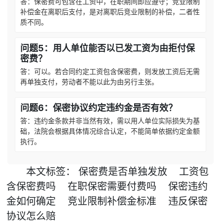
答：保密费可包含在工资中，在职期间即应遵守；竞业限制
补偿金在离职后支付，是对离职后竞业限制的补偿，二者性
质不同。
问题5：用人单位能否以已发工资为由拒付保
密费？
答：可以。若合同约定工资包含保密费，则发放工资后无需
再单独支付，劳动者不能以此为由另行主张。
问题6：保密协议约定违约金是否有效？
答：违约金条款并非当然有效，需以用人单位实际损失为基
础，法院会根据具体情况综合认定，不能简单依据约定金额
执行。
本文
标签
：
保密费是否单独发放
工资包
含保密费吗
在职保密需要付费吗
保密违约
金如何确定
竞业限制补偿金标准
违反保密
协议怎么赔