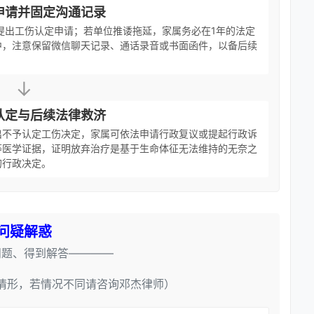
申请并固定沟通记录
提出工伤认定申请；若单位推诿拖延，家属务必在1年的法定
中，注意保留微信聊天记录、通话录音或书面函件，以备后续
↓
认定与后续法律救济
出不予认定工伤决定，家属可依法申请行政复议或提起行政诉
等医学证据，证明放弃治疗是基于生命体征无法维持的无奈之
的行政决定。
问疑解惑
问题、得到解答————
情形，若情况不同请咨询邓杰律师）