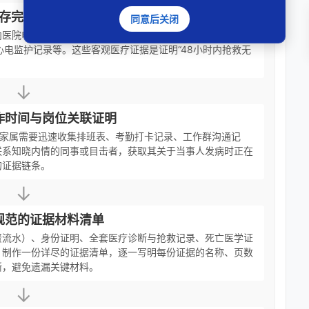
存完整医疗抢救记录
同意后关闭
向医院申请封存并复印全套病历资料，包括院前急诊病案、住
心电监护记录等。这些客观医疗证据是证明“48小时内抢救无
↓
作时间与岗位关联证明
，家属需要迅速收集排班表、考勤打卡记录、工作群沟通记
联系知晓内情的同事或目击者，获取其关于当事人发病时正在
的证据链条。
↓
规范的证据材料清单
资流水）、身份证明、全套医疗诊断与抢救记录、死亡医学证
。制作一份详尽的证据清单，逐一写明每份证据的名称、页数
晰，避免遗漏关键材料。
↓