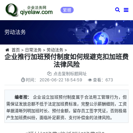
繁體
劳动法务
首页
>
日常法务
>
劳动法务
>
企业推行加班预付制度如何规避克扣加班费
法律风险
点击复制标题网址
时间：
2026-06-22 18:54:59
查看：
673
编者按：
企业设立加班预付制度属于合法用工管理行为，但
需保证发放总额不低于法定加班费标准，完整公示薪酬细则，工资
单据清晰列明加班时长、预付金额，留存员工签字凭证，否则极易
产生加班费纠纷，面临补足薪资、支付补偿金的法律风险。