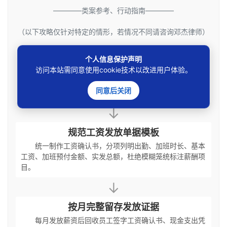
————类案参考、行动指南————
（以下攻略仅针对特定的情形，若情况不同请咨询邓杰律师）
完善加班预付内部制度
个人信息保护声明
访问本站需同意使用cookie技术以改进用户体验。
制定书面薪酬管理办法，明确加班时长核算、预付加班
费计算标准，组织全体员工学习签字确认制度知晓记录，完
同意后关闭
成制度公示留存存档。
↓
规范工资发放单据模板
统一制作工资确认书，分项列明出勤、加班时长、基本
工资、加班预付金额、实发总额，杜绝模糊笼统标注薪酬项
目。
↓
按月完整留存发放证据
每月发放薪资后回收员工签字工资确认书、现金支出凭