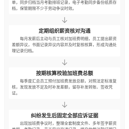
单，同步归档当月考勤排班记录，电子考勤同步备份纸质存
档，保管期限不少于劳动争议时效。
↓
定期组织薪资核对沟通
每月发薪后主动与员工核对加班费明细，员工提出薪资
差额异议，书面记录异议内容并及时复核核算，形成沟通处
理记录归档。
↓
按期核算校验加班费总额
每季度汇总员工预付加班费发放总额，对照法定标准复
核，发现发放不足及时补发差额，留存补发转账、签收凭
证。
↓
纠纷发生后固定全部应诉证据
出现加班费争议时，整理全套制度文件、多年签字薪资