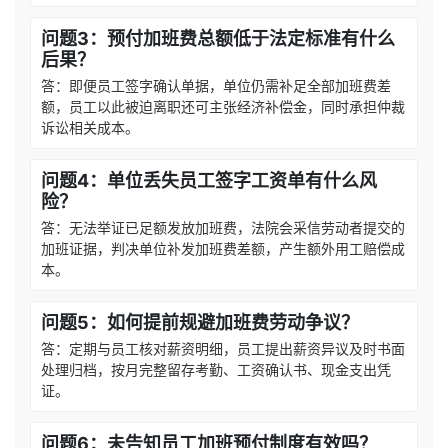
问题3：预付加班费总额低于法定标准有什么
后果？
答：即便员工签字确认单据，单位仍需补足全部加班费差
额，员工以此被迫离职还可主张经济补偿金，同时承担仲裁
诉讼相关成本。
问题4：单位丢失员工签字工资单有什么风
险？
答：无法举证已足额发放加班费，法院会采信劳动者提交的
加班证据，判决单位补发加班费差额，产生额外用工赔偿成
本。
问题5：如何提前规避加班费劳动争议？
答：定期与员工核对薪资明细，员工提出薪资异议及时书面
处理归档，按月完整留存考勤、工资确认书、现金支出凭
证。
问题6：未告知员工加班预付制度有效吗？