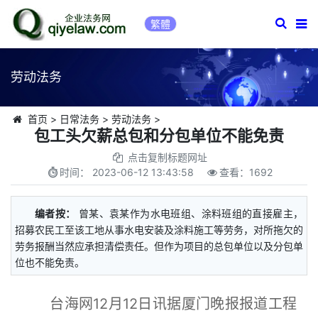
繁體
劳动法务
首页
>
日常法务
>
劳动法务
>
包工头欠薪总包和分包单位不能免责
点击复制标题网址
时间：
2023-06-12 13:43:58
查看：
1692
编者按：
曾某、袁某作为水电班组、涂料班组的直接雇主，
招募农民工至该工地从事水电安装及涂料施工等劳务，对所拖欠的
劳务报酬当然应承担清偿责任。但作为项目的总包单位以及分包单
位也不能免责。
台海网12月12日讯据厦门晚报报道工程