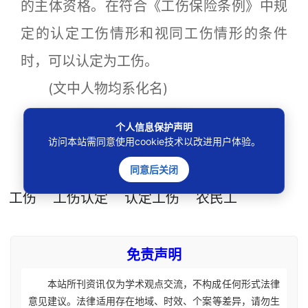
的主体资格。在符合《工伤保险条例》中规
定的认定工伤情形和视同工伤情形的条件
时，可以认定为工伤。
(文中人物均系化名)
文/ 黄越 北京海淀法院
个人信息保护声明
编辑/ 姜欣雨
访问本站需同意使用cookie技术以改进用户体验。
同意后关闭
本文
标签
：
务工者
超过法定退休年龄
工伤
工伤认定
认定工伤
农民工
免责声明
本站所刊资讯仅为学术观点交流，不构成任何形式法律
意见建议。法律适用存在地域、时效、个案等差异，请勿生