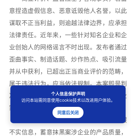
意捏造虚假信息、恶意诋毁他人名誉，以此
谋取不正当利益，则逾越法律边界，应承担
法律责任。近年来，一些针对知名企业和企
业创始人的网络谣言不时出现。发布者通过
歪曲事实、制造话题、炒作热点、吸引流量
并从中获利，已超出正当商业评价的范畴，
属于违法行为，应当依法规制。本案即是判
个人信息保护声明
决网络“黑嘴”恶意诋毁抹黑企业商誉和企业
访问本站需同意使用cookie技术以改进用户体验。
家名誉依法承担法律责任的典型案例。
同意后关闭
本案中，被告柴某某编造案涉企业虚假
不实信息，蓄意抹黑案涉企业的产品质量，