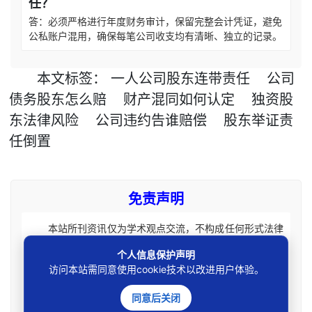
任？
答：必须严格进行年度财务审计，保留完整会计凭证，避免
公私账户混用，确保每笔公司收支均有清晰、独立的记录。
本文
标签
：
一人公司股东连带责任
公司
债务股东怎么赔
财产混同如何认定
独资股
东法律风险
公司违约告谁赔偿
股东举证责
任倒置
免责声明
本站所刊资讯仅为学术观点交流，不构成任何形式法律
意见建议。法律适用存在地域、时效、个案等差异，请勿生
个人信息保护声明
搬硬套处理具体个案纠纷，由此产生的一切法律后果皆由您
访问本站需同意使用cookie技术以改进用户体验。
自担全责。如您有相关法律事务需要办理请联系咨询专业执
业律师获取针对性法律意见。本站刊载内容版权归原权利
同意后关闭