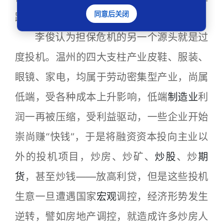
同意后关闭
跟着倒霉也是自然而然的事了。
李俊认为担保危机的另一个源头就是过
度投机。温州的四大支柱产业皮鞋、服装、
眼镜、家电，均属于劳动密集型产业，尚属
低端，受各种成本上升影响，低端
制造业
利
润一再被压缩，受利益驱动，一些企业开始
崇尚赚“快钱”，于是将融资资本投向主业以
外的投机项目，炒房、炒矿、
炒股
、炒
期
货
，甚至炒钱——放高利贷，但是这些投机
生意一旦遭遇国家
宏观
调控，经济形势发生
逆转，譬如房地产调控，就造成许多炒房人