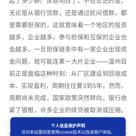
起了多少新厂房就明白了。不应忘记的是，
无论是从银行贷款，还是通过民间借款，都
是需要担保的，这就意味着一个地区的投资
越多，企业越多，参与担保和互保的企业也
会越多，一旦担保链条中有一家企业出现资
金问题，就可能连累一大片企业——温州目
前正是面临这种时刻：从厂区建设到回收成
本、实现盈利，周期往往要3到5年。然而，
周期尚未完成，国家政策突然转向，银行收
紧了银根，许多企业的续贷被取消或压缩，
一些势单力薄的企业失去了资金来源，发生
个人信息保护声明
访问本站需同意使用cookie技术以改进用户体验。
债务危机，甚至关门停业，为其担保的企业