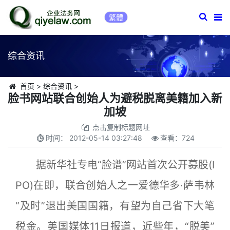
繁體
综合资讯
首页
>
综合资讯
>
脸书网站联合创始人为避税脱离美籍加入新
加坡
点击复制标题网址
时间：
2012-05-14 03:27:48
查看：
724
据新华社专电“脸谱”网站首次公开募股(I
PO)在即，联合创始人之一爱德华多·萨韦林
“及时”退出美国国籍，有望为自己省下大笔
税金。美国媒体11日报道，近些年，“脱美”