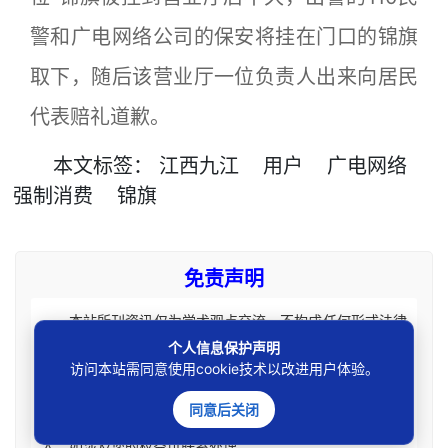
警和广电网络公司的保安将挂在门口的锦旗
取下，随后该营业厅一位负责人出来向居民
代表赔礼道歉。
本文
标签
：
江西九江
用户
广电网络
强制消费
锦旗
免责声明
本站所刊资讯仅为学术观点交流，不构成任何形式法律
意见建议。法律适用存在地域、时效、个案等差异，请勿生
个人信息保护声明
访问本站需同意使用cookie技术以改进用户体验。
搬硬套处理具体个案纠纷，由此产生的一切法律后果皆由您
自担全责。如您有相关法律事务需要办理请联系咨询专业执
同意后关闭
业律师获取针对性法律意见。本站刊载内容版权归原权利
人，如涉及您的权益可联系处理。