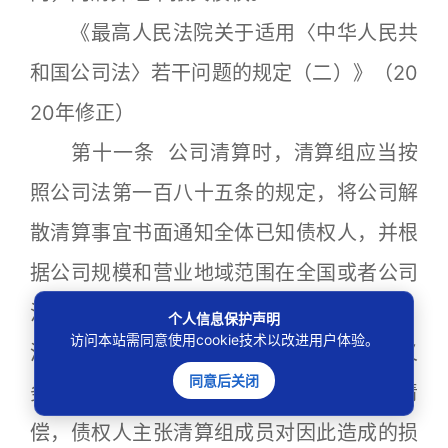
《最高人民法院关于适用〈中华人民共
和国公司法〉若干问题的规定（二）》（20
20年修正）
第十一条 公司清算时，清算组应当按
照公司法第一百八十五条的规定，将公司解
散清算事宜书面通知全体已知债权人，并根
据公司规模和营业地域范围在全国或者公司
注册登记地省级有影响的报纸上进行公告。
个人信息保护声明
访问本站需同意使用cookie技术以改进用户体验。
清算组未按照前款规定履行通知和公告义
同意后关闭
务，导致债权人未及时申报债权而未获清
偿，债权人主张清算组成员对因此造成的损