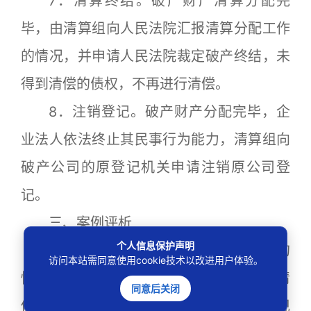
7．清算终结。破产财产清算分配完
毕，由清算组向人民法院汇报清算分配工作
的情况，并申请人民法院裁定破产终结，未
得到清偿的债权，不再进行清偿。
8．注销登记。破产财产分配完毕，企
业法人依法终止其民事行为能力，清算组向
破产公司的原登记机关申请注销原公司登
记。
三、案例评析
个人信息保护声明
破产制度是指在债务人无力偿还债务的
访问本站需同意使用cookie技术以改进用户体验。
情况下，以其全部财产对债权人进行公平清
同意后关闭
偿的法律制度。企业破产法律制度对建立现