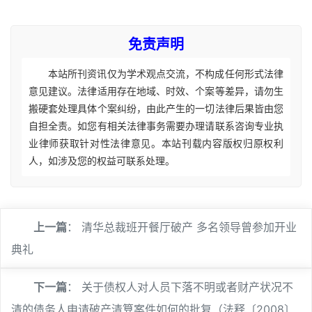
免责声明
本站所刊资讯仅为学术观点交流，不构成任何形式法律
意见建议。法律适用存在地域、时效、个案等差异，请勿生
搬硬套处理具体个案纠纷，由此产生的一切法律后果皆由您
自担全责。如您有相关法律事务需要办理请联系咨询专业执
业律师获取针对性法律意见。本站刊载内容版权归原权利
人，如涉及您的权益可联系处理。
上一篇
：
清华总裁班开餐厅破产 多名领导曾参加开业
典礼
下一篇
：
关于债权人对人员下落不明或者财产状况不
清的债务人申请破产清算案件如何的批复（法释〔2008〕