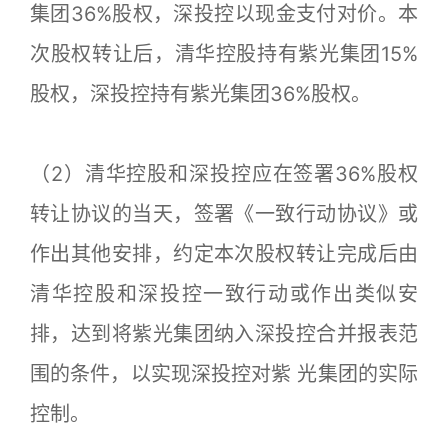
集团36%股权，深投控以现金支付对价。本
次股权转让后，清华控股持有紫光集团15%
股权，深投控持有紫光集团36%股权。
（2）清华控股和深投控应在签署36%股权
转让协议的当天，签署《一致行动协议》或
作出其他安排，约定本次股权转让完成后由
清华控股和深投控一致行动或作出类似安
排，达到将紫光集团纳入深投控合并报表范
围的条件，以实现深投控对紫 光集团的实际
控制。