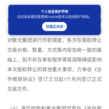
（3）《合作框架协议》签订后，清华控
个人信息保护声明
访问本站需同意使用cookie技术以改进用户体验。
股、深投控、紫光集团将在上述合作原则的
同意后关闭
基础上推进相关工作，深投控安排专业机构
对紫光集团进行尽职调查，各方在股权转让
交易价格、数量、方式等内容协商一致的基
础上，如不存在审批程序等客观障碍或影响
本次股权转让的其他重大事项，力争自《合
作框架协议》签订之日起1个月内签订正式
交易文件。
（4）清华控股和紫光集团同意在《合作框