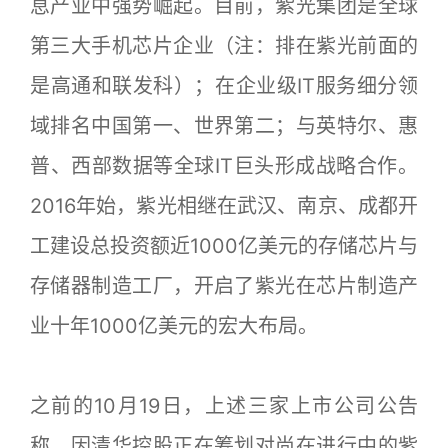
息产业中强势崛起。目前，紫光集团是全球
第三大手机芯片企业（注：排在紫光前面的
是高通和联发科）；在企业级IT服务细分领
域排名中国第一、世界第二；与英特尔、惠
普、西部数据等全球IT巨头形成战略合作。
2016年始，紫光相继在武汉、南京、成都开
工建设总投资额近1000亿美元的存储芯片与
存储器制造工厂，开启了紫光在芯片制造产
业十年1000亿美元的宏大布局。
之前的10月19日，上述三家上市公司公告
称，因清华控股正在筹划对尚在进行中的紫