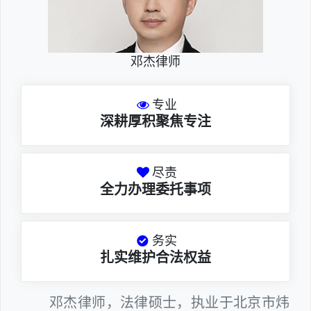
邓杰律师
专业
深耕厚积聚焦专注
尽责
全力办理委托事项
务实
扎实维护合法权益
邓杰律师，法律硕士，执业于北京市炜