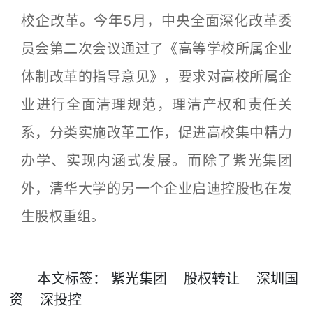
校企改革。今年5月，中央全面深化改革委
员会第二次会议通过了《高等学校所属企业
体制改革的指导意见》，要求对高校所属企
业进行全面清理规范，理清产权和责任关
系，分类实施改革工作，促进高校集中精力
办学、实现内涵式发展。而除了紫光集团
外，清华大学的另一个企业启迪控股也在发
生股权重组。
本文
标签
：
紫光集团
股权转让
深圳国
资
深投控