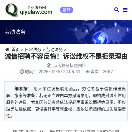
繁體
劳动法务
首页
>
日常法务
>
劳动法务
>
诚信招聘不容反悔！诉讼维权不是拒录理由
点击复制标题网址
时间：
2026-02-10 22:05:31
查看：
2657
编者按：
用人单位发出聘用函后，劳动者基于信赖作出离
职、搬家等准备，若无正当理由单方撤销录用，即构成对诚实信用
原则的违反。尤其因劳动者曾依法提起民事诉讼而拒绝录用，不仅
缺乏法律依据，更侵害其平等就业权，应依法承担缔约过失赔偿责
任。