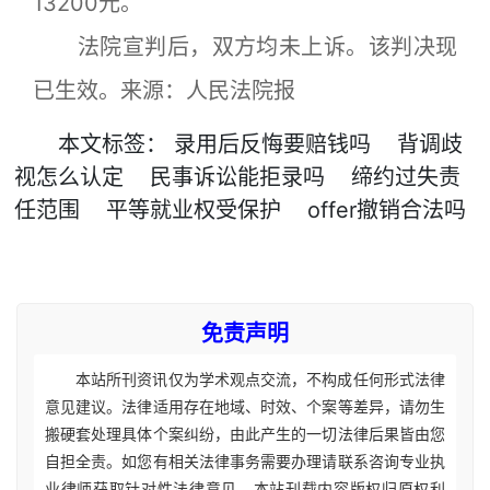
13200元。
法院宣判后，双方均未上诉。该判决现
已生效。来源：人民法院报
本文
标签
：
录用后反悔要赔钱吗
背调歧
视怎么认定
民事诉讼能拒录吗
缔约过失责
任范围
平等就业权受保护
offer撤销合法吗
免责声明
本站所刊资讯仅为学术观点交流，不构成任何形式法律
意见建议。法律适用存在地域、时效、个案等差异，请勿生
搬硬套处理具体个案纠纷，由此产生的一切法律后果皆由您
自担全责。如您有相关法律事务需要办理请联系咨询专业执
业律师获取针对性法律意见。本站刊载内容版权归原权利