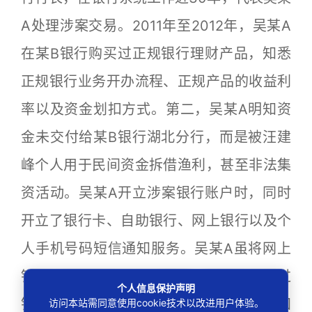
A处理涉案交易。2011年至2012年，吴某A
在某B银行购买过正规银行理财产品，知悉
正规银行业务开办流程、正规产品的收益利
率以及资金划扣方式。第二，吴某A明知资
金未交付给某B银行湖北分行，而是被汪建
峰个人用于民间资金拆借渔利，甚至非法集
资活动。吴某A开立涉案银行账户时，同时
开立了银行卡、自助银行、网上银行以及个
人手机号码短信通知服务。吴某A虽将网上
银行K宝和密码交付汪建峰，但其仍可通过
个人信息保护声明
银行卡查询和操作账户，亦可通过短信通知
访问本站需同意使用cookie技术以改进用户体验。