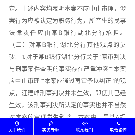
定。上述内容均表明本案不应中止审理，涉
案行为应被认定为职务行为，所产生的民事
法律责任应由某B银行湖北分行承担。
（二）对某B银行湖北分行其他观点的反
驳。1.对于某B银行湖北分行关于“原审判决
与刑事案件查明的事实存在严重冲突”“本案
应中止审理”“本案应通过再审予以纠正”的观
点，汪建峰刑事判决并未生效，即使其已经
生效，该刑事判决所认定的事实也并不当然
对本案的审理发生影响。本案中，吴某A提
交的涉案协议、银行流水等证据材料，足以
关于我们
实务专题
联系我们
电话咨询