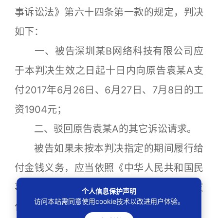
事诉讼法》第六十四条第一款的规定，判决
如下：
一、被告深圳某B网络科技有限公司应
于本判决生效之日起十日内向原告袁某A支
付2017年6月26日、6月27日、7月8日的工
资1904元；
二、驳回原告袁某A的其它诉讼请求。
被告如果未按本判决指定的期间履行给
付金钱义务，应当依照《中华人民共和国民
事诉讼法》第二百五十三条之规定，加倍支
个人信息保护声明
访问本站需同意使用cookie技术以改进用户体验。
付迟延履行期间的债务利息。