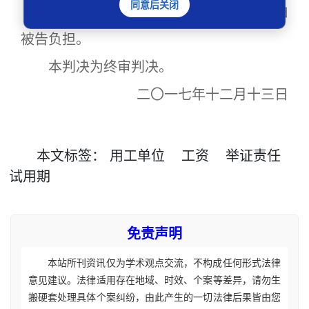
同意后关闭
本案受理费10元，减半收取计5元，由
被告负担。
本判决为终审判决。
二〇一七年十二月十三日
本文
标签
：
用工单位
工资
举证责任
试用期
免责声明
本站所刊资讯仅为学术观点交流，不构成任何形式法律
意见建议。法律适用存在地域、时效、个案等差异，请勿生
搬硬套处理具体个案纠纷，由此产生的一切法律后果皆由您