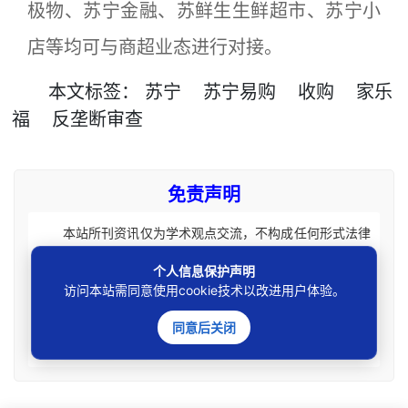
极物、苏宁金融、苏鲜生生鲜超市、苏宁小
店等均可与商超业态进行对接。
本文
标签
：
苏宁
苏宁易购
收购
家乐
福
反垄断审查
免责声明
本站所刊资讯仅为学术观点交流，不构成任何形式法律
意见建议。法律适用存在地域、时效、个案等差异，请勿生
个人信息保护声明
搬硬套处理具体个案纠纷，由此产生的一切法律后果皆由您
访问本站需同意使用cookie技术以改进用户体验。
自担全责。如您有相关法律事务需要办理请联系咨询专业执
业律师获取针对性法律意见。本站刊载内容版权归原权利
同意后关闭
人，如涉及您的权益可联系处理。