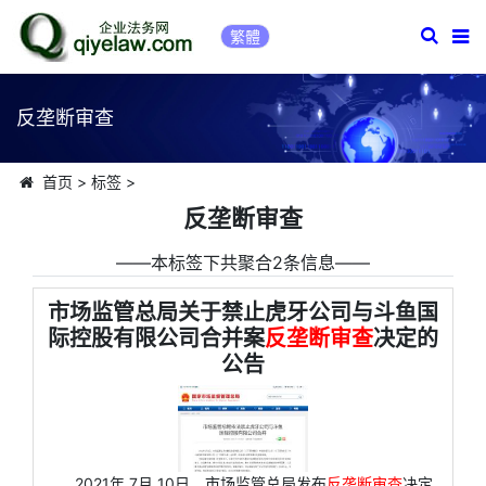
繁體
反垄断审查
首页
>
标签
>
反垄断审查
――本标签下共聚合2条信息――
市场监管总局关于禁止虎牙公司与斗鱼国
际控股有限公司合并案
反垄断审查
决定的
公告
2021年 7月 10日，市场监管总局发布
反垄断审查
决定