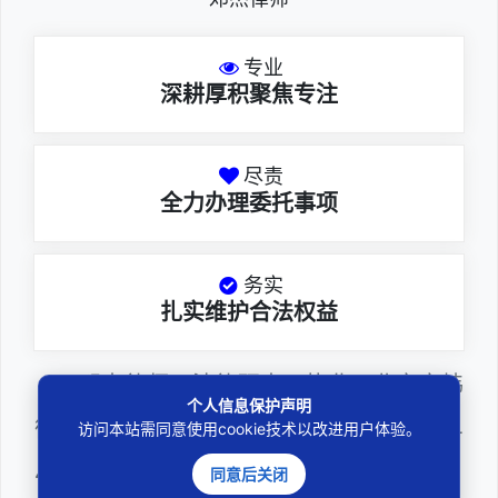
专业
深耕厚积聚焦专注
尽责
全力办理委托事项
务实
扎实维护合法权益
邓杰律师，法律硕士，执业于北京市炜
个人信息保护声明
衡（深圳）律师事务所，律师执业证号为14
访问本站需同意使用cookie技术以改进用户体验。
403201810022100。邓杰律师现（或曾）
同意后关闭