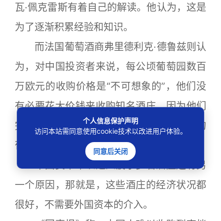
瓦·佩克雷斯有着自己的解读。他认为，这是
为了逐渐积累经验和知识。
而法国葡萄酒商弗里德利克·德鲁兹则认
为，对中国投资者来说，每公顷葡萄园数百
万欧元的收购价格是“不可想象的”，他们没
有必要花大价钱来收购知名酒庄，因为他们
个人信息保护声明
完全有办法在购买小酒庄后，让那里出产的
访问本站需同意使用cookie技术以改进用户体验。
葡萄酒迅速升值。
同意后关闭
中国资本难以进入波尔多名酒庄还有另
一个原因，那就是，这些酒庄的经济状况都
很好，不需要外国资本的介入。