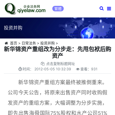
繁體
投资并购
首页
>
日常法务
>
投资并购
>
新华锦资产重组改为分步走：先甩包袱后购
资产
点击复制标题网址
时间：
2012-05-05 10:32:39
查看：
931
新华锦资产重组方案最终被推倒重来。
公司今天公告，将原来出售资产同时收购假
发资产的重组方案，大幅调整为分步实施，
即先出售海舜国际75%股权和水产公司51%