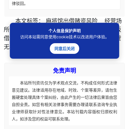
律驳回。
本文
标签
：
麻将馆出借赌资风险
经营场
所借贷违法
娱乐场所借款注意
棋牌室老板
个人信息保护声明
访问本站需同意使用cookie技术以改进用户体验。
借钱后果
赌博场所提供借款
公序良俗借贷
无效
同意后关闭
免责声明
本站所刊资讯仅为学术观点交流，不构成任何形式法律
意见建议。法律适用存在地域、时效、个案等差异，请勿生
搬硬套处理具体个案纠纷，由此产生的一切法律后果皆由您
自担全责。如您有相关法律事务需要办理请联系咨询专业执
业律师获取针对性法律意见。本站刊载内容版权归原权利
人，如涉及您的权益可联系处理。