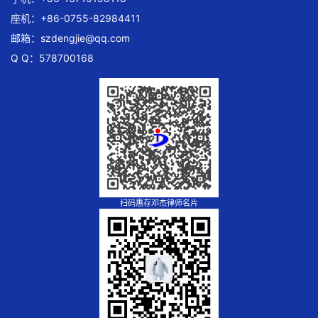
座机：+86-0755-82984411
邮箱：
szdengjie@qq.com
Q Q：578700168
扫码惠存邓杰律师名片