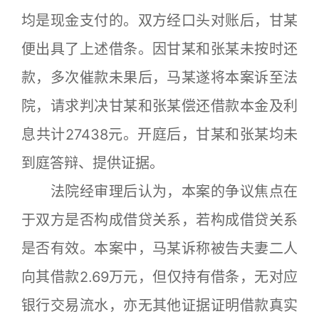
均是现金支付的。双方经口头对账后，甘某
便出具了上述借条。因甘某和张某未按时还
款，多次催款未果后，马某遂将本案诉至法
院，请求判决甘某和张某偿还借款本金及利
息共计27438元。开庭后，甘某和张某均未
到庭答辩、提供证据。
法院经审理后认为，本案的争议焦点在
于双方是否构成借贷关系，若构成借贷关系
是否有效。本案中，马某诉称被告夫妻二人
向其借款2.69万元，但仅持有借条，无对应
银行交易流水，亦无其他证据证明借款真实