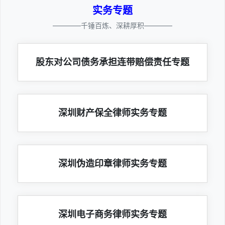
实务专题
————千锤百炼、深耕厚积————
股东对公司债务承担连带赔偿责任专题
深圳财产保全律师实务专题
深圳伪造印章律师实务专题
深圳电子商务律师实务专题