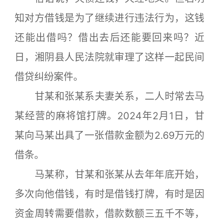
知对方借钱是为了继续进行违法行为，这钱
还能出借吗？借出去后还能要回来吗？近
日，湘阴县人民法院就审理了这样一起民间
借贷纠纷案件。
甘某和张某系夫妻关系，二人时常去马
某经营的麻将馆打牌。2024年2月1日，甘
某向马某出具了一张借款金额为2.69万元的
借条。
马某称，甘某和张某从去年年底开始，
多次向他借钱，有时是借钱打牌，有时是因
资金周转需要借款，借款数额三五千不等，