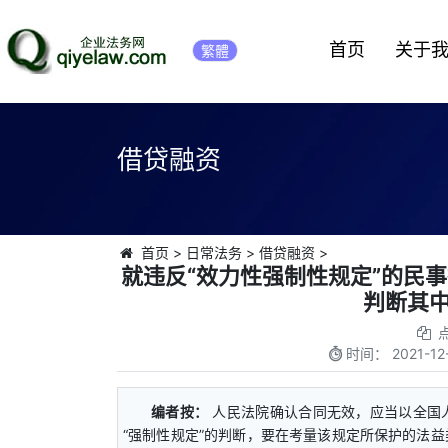
首页
关于
繁體
借贷融资
首页
>
日常法务
>
借贷融资
>
就违反“效力性强制性规定”的民
判断其中
时间：
2021-12
编者按：
人民法院确认合同无效，应当以全国
“强制性规定”的判断，要在考量该规定所保护的法