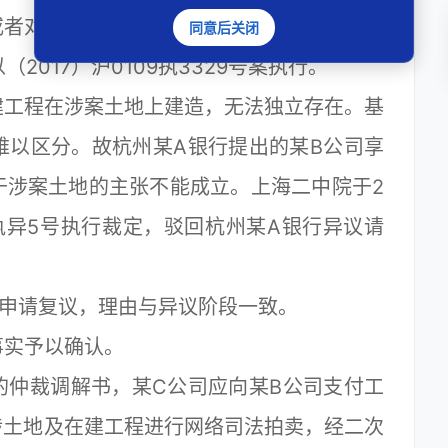
或者对拍卖、变卖所得价款优先受偿。上海市
同意后关闭
（2017）沪0109执3329号案执行。
工程在涉案土地上建造，无法独立存在。基
难以区分。故杭州某A银行提出的某B公司享
于涉案土地的主张不能成立。上海二中院于2
02执异5号执行裁定，驳回杭州某A银行异议请
申请复议，理由与异议阶段一致。
实予以确认。
仲裁调解书，某C公司应向某B公司支付工
案涉土地及在建工程进行网络司法拍卖，经二次