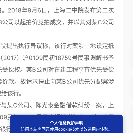
拍。2018年9月6日，上海二中院发布第二次
某B公司以起拍价竞拍成交，并以其对某C公司
院提出执行异议称，该行对案涉土地设定抵
17）沪0109民初18759号民事调解书予
先受偿权。某B公司对在建工程享有优先受偿
卖价款。故请求停止向某B公司优先分配案涉
配给该行。
与某C公司、陈光泰金融借款纠纷一案，上
09民初18759号民事调解书确认，某C公司
个人信息保护声明
A银行借款本金1800万元及利息等；杭州某A
访问本站需同意使用cookie技术以改进用户体验。