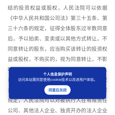
结的投资权益或股权，人民法院可以依据
《中华人民共和国公司法》第三十五条、第
三十六条的规定，征得全体股东过半数同意
后，予以拍卖、变卖或以其他方式转让。不
同意转让的股东，应当购买该转让的投资权
益或股权，不购买的，视为同意转让，不影
响执行。人民法院也可允许并监督被执行人
个人信息保护声明
自行转让其投资权益或股权，将转让所得收
访问本站需同意使用cookie技术以改进用户体验。
益用于清偿对申请执行人的债务。”根据上述
同意后关闭
规定，人民法院可以对被执行人在有限责任
公司、其他法人企业、独资开办的法人企业