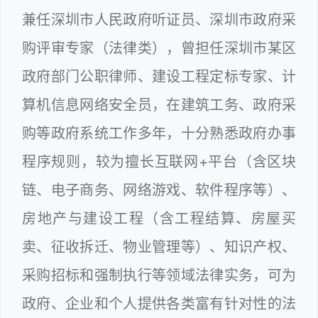
兼任深圳市人民政府听证员、深圳市政府采
购评审专家（法律类），曾担任深圳市某区
政府部门公职律师、建设工程定标专家、计
算机信息网络安全员，在建筑工务、政府采
购等政府系统工作多年，十分熟悉政府办事
程序规则，较为擅长互联网+平台（含区块
链、电子商务、网络游戏、软件程序等）、
房地产与建设工程（含工程结算、房屋买
卖、征收拆迁、物业管理等）、知识产权、
采购招标和强制执行等领域法律实务，可为
政府、企业和个人提供各类富有针对性的法