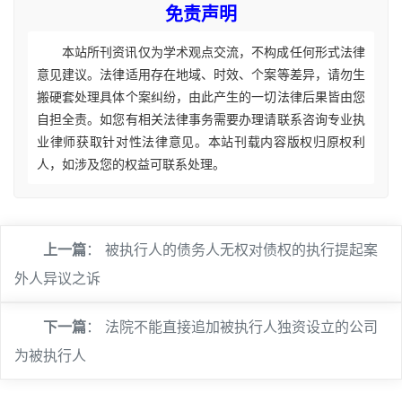
免责声明
本站所刊资讯仅为学术观点交流，不构成任何形式法律
意见建议。法律适用存在地域、时效、个案等差异，请勿生
搬硬套处理具体个案纠纷，由此产生的一切法律后果皆由您
自担全责。如您有相关法律事务需要办理请联系咨询专业执
业律师获取针对性法律意见。本站刊载内容版权归原权利
人，如涉及您的权益可联系处理。
上一篇
：
被执行人的债务人无权对债权的执行提起案
外人异议之诉
下一篇
：
法院不能直接追加被执行人独资设立的公司
为被执行人