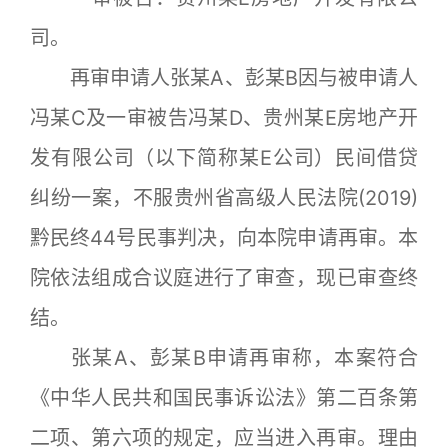
司。
再审申请人张某A、彭某B因与被申请人
冯某C及一审被告冯某D、贵州某E房地产开
发有限公司（以下简称某E公司）民间借贷
纠纷一案，不服贵州省高级人民法院(2019)
黔民终44号民事判决，向本院申请再审。本
院依法组成合议庭进行了审查，现已审查终
结。
张某A、彭某B申请再审称，本案符合
《中华人民共和国民事诉讼法》第二百条第
二项、第六项的规定，应当进入再审。理由