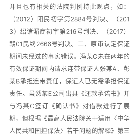
并且也有相关的法院判例持此观点，如：
（2012）阳民初字第2884号判决、（201
3）绍诸湄商初字第216号判决、（2017）
赣01民终2666号判决。二、原审认定保证
期间未经过的事实错误。冯某C未在两年的
有效保证期间内请求连带保证人张某A、彭
某B承担连带责任，保证人已无需承担保证
责任。虽然某E公司出具《还款承诺书》并
与冯某C签订《确认书》对借款进行了展
期，但根据《最高人民法院关于适用〈中华
人民共和国担保法〉若干问题的解释》第三