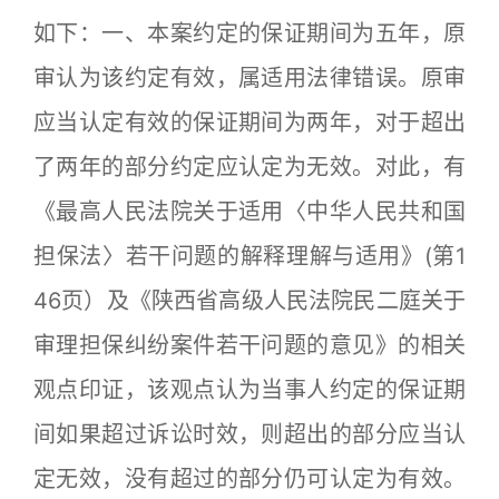
如下：一、本案约定的保证期间为五年，原
审认为该约定有效，属适用法律错误。原审
应当认定有效的保证期间为两年，对于超出
了两年的部分约定应认定为无效。对此，有
《最高人民法院关于适用〈中华人民共和国
担保法〉若干问题的解释理解与适用》(第1
46页）及《陕西省高级人民法院民二庭关于
审理担保纠纷案件若干问题的意见》的相关
观点印证，该观点认为当事人约定的保证期
间如果超过诉讼时效，则超出的部分应当认
定无效，没有超过的部分仍可认定为有效。