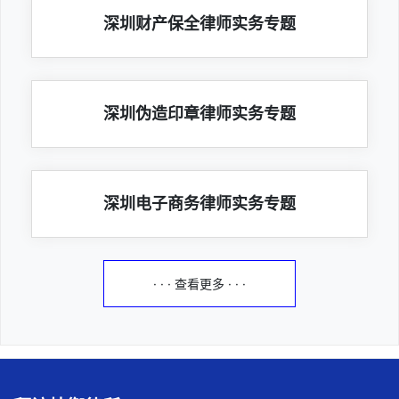
深圳财产保全律师实务专题
深圳伪造印章律师实务专题
深圳电子商务律师实务专题
· · · 查看更多 · · ·