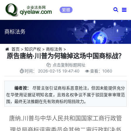
繁體
商标法务
首页
>
知识产权
>
商标法务
>
原告唐纳·川普为何输掉这场中国商标战？
点击复制标题网址
时间：
2026-02-15 19:47:40
查看：
1060
编者按：
尽管主张引证商标系恶意抢注，但因未能提供充分
在华使用证据证明知名度，且姓名权争议不属于驳回复审审理范
围，最终无法推翻在先有效商标的阻挡效力。
唐纳.川普与中华人民共和国国家工商行政管
理总局商标评审委员会其他二审行政判决书