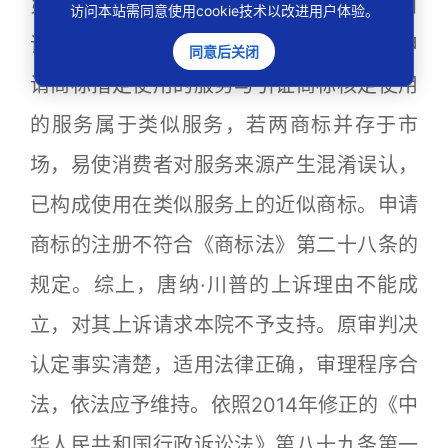
第二十八条所指的近似商标。申请商标与引
访问本站需同意使用cookie技术以改进用户体验。
证商标在字母构成、呼叫方面相一致；且申
同意后关闭
请商标指定使用的服务与引证商标核定使用
的服务属于类似服务，若两商标并存于市
场，易使消费者对服务来源产生混淆误认，
已构成使用在类似服务上的近似商标。申请
商标的注册不符合《商标法》第二十八条的
规定。综上，唐纳·川普的上诉理由不能成
立，对其上诉请求本院不予支持。原审判决
认定事实清楚，适用法律正确，审理程序合
法，依法应予维持。依照2014年修正的《中
华人民共和国行政诉讼法》第八十九条第一