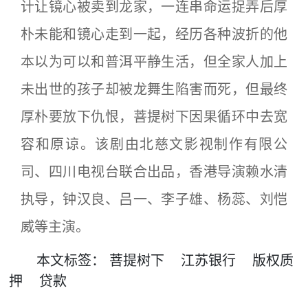
计让镜心被卖到龙家，一连串命运捉弄后厚
朴未能和镜心走到一起，经历各种波折的他
本以为可以和普洱平静生活，但全家人加上
未出世的孩子却被龙舞生陷害而死，但最终
厚朴要放下仇恨，菩提树下因果循环中去宽
容和原谅。该剧由北慈文影视制作有限公
司、四川电视台联合出品，香港导演赖水清
执导，钟汉良、吕一、李子雄、杨蕊、刘恺
威等主演。
本文
标签
：
菩提树下
江苏银行
版权质
押
贷款