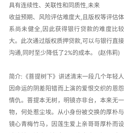
具有连续性、关联性和同质性,未来
收益预期、风险评估难度大,且版权等评估体
系尚未健全,因此获得银行贷款的难度比较
大。此次通过版权质押贷款,可以与银行直
接
沟通,同时至少降低了2%的成本。 (赵伟莉)
简介:《菩提树下》讲述清末一段几个年轻人
因命运的阴差阳错而上演的爱恨交织的恩怨
情仇。菩提本无树，明镜亦非台，本来无一
物，何处惹尘埃。从小身份被交换的厚朴与
镜心青梅竹马，因莲生爱上亲哥哥厚朴而设