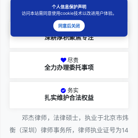
个人信息保护声明
邓杰律师
访问本站需同意使用cookie技术以改进用户体验。
同意后关闭
专业
深耕厚积聚焦专注
尽责
全力办理委托事项
务实
扎实维护合法权益
邓杰律师，法律硕士，执业于北京市炜
衡（深圳）律师事务所，律师执业证号为14