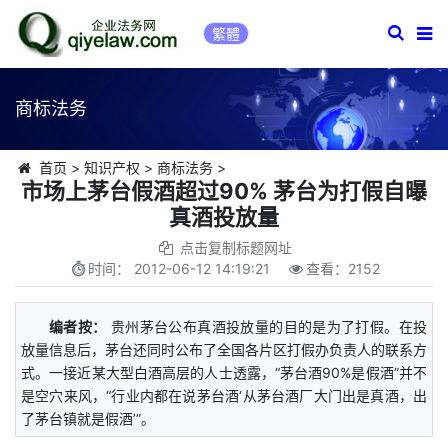
繁體
商标法务
首页
>
知识产权
>
商标法务
>
市场上茅台假酒超过90% 茅台为打假自曝
真酒投放量
点击复制标题网址
时间：
2012-06-12 14:19:21
查看：
2152
编者按：
贵州茅台公布真酒投放量的目的是为了打假。在投
放量信息后，茅台还同时公布了全国各片区打假办负责人的联系方
式。一接近某大型白酒高层的人士透露，“茅台酒90%是假酒”并不
是空穴来风，“行业内都在说茅台酒‘从茅台酒厂大门出是真酒，出
了茅台镇就是假酒’”。