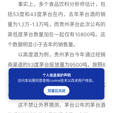
事实上，多个食品饮料分析师估计，包
括53度和43度茅台在内，去年茅台酒的销
量为1.2万-1.3万吨，而贵州茅台此次公布的
高低度茅台数量加在一起仅有10800吨。这
个数据明显小于去年的销售量。
以高度酒为例，贵州茅台今年通过经销
商渠道的53度茅台投放量为9500吨，按照6
19元的出厂价计算，营业额为117.61亿元，
个人信息保护声明
访问本站需同意使用cookie技术以改进用户体验。
与去年茅台高度酒营业额157.277亿元相比
同意后关闭
相差39.67亿元。
这不禁让外界猜测，茅台公布的茅台酒