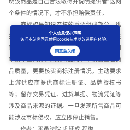
明该商品是自己合法取得并说明提供者”这两
个条件的情况下，才不承担赔偿责任。
商标权是知识产权的重要组成部分，维
个人信息保护声明
护商标权人的合法权益是保障市场秩序的关
访问本站需同意使用cookie技术以改进用户体验。
键。对于销售者而言，在经营活动中要尽到
同意后关闭
审慎审查义务。采购商品时，不仅要查验商
品质量，更要核实商标注册情况，主动要求
上游供应商提供商标注册证、品牌授权书
等；留存交易凭证、进货单据、物流凭证等
涉及商品来源的证据。一旦发现所售商品可
能涉及商标侵权，应立即停止销售。
作者：平邑法院 巩延成 程琳