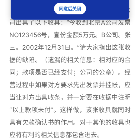
同意后关闭
案例： A公司给B公司开出了发票，B公
司出具了以下收具：“今收到北京A公司发票
NO123456号，壹份金额5万元。B公司。张
三。2002年12月31日。”请大家指出这张收
据的缺陷。（遗漏的相关信息：相对应的合
同；款项是否已经支付；公司的公章）。经
营过程中如果对方要求先出发票并挂帐，应
当让对方出具收条，并一定要在收据中注明
“以上款项未付”。这样做，该张收具就同时
具有欠款确认书的作用。对于其他的收具也
应将有利的相关信息都包含进去。