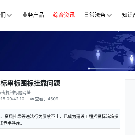
我们
业务产品
综合资讯
日常法务
知识
投标串标围标挂靠问题
点击复制标题网址
18 00:42:10
查看：
4509
标、资质挂靠等违法行为屡禁不止，已成为建设工程招投标暗箱操
场竞争秩序。