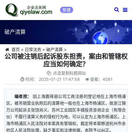
繁體
破产清算
首页
>
日常法务
>
破产清算
>
公司被注销后起诉股东担责，案由和管辖权
应当如何确定？
点击复制标题网址
时间：
2025-01-21 17:47:58
查看：
4081
编者按：
因上海嘉得丽公司工商注册的登记地在上海市杨浦
区，被吊销营业执照后的清算地一般也在上海市杨浦区，故浙江锦
万公司起诉主张饶尚义、苏州工业园区丰城投资咨询企业（有限合
伙）不履行清算义务的侵权行为地，可以认定为上海市杨浦区。上
海市杨浦区人民法院对本案具有管辖权，裁定将本案移送杭州市余
杭区人民法院处理，缺乏事实和法律依据，本院予以纠正。