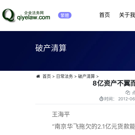
首页
关于
繁體
破产清算
首页
>
日常法务
>
破产清算
>
8亿资产不翼
时间：
2012-06
王海平
“南京华飞拖欠的2.1亿元货款能收