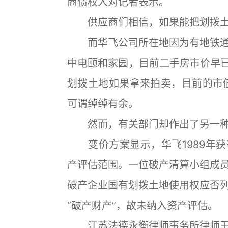
商债权人对记者表示。
供应商们相信，如果能把划拨土
而华飞公司所在地因为有地铁通
中电颐和家园，目前二手房市价早已
划拨土地如果拿来拍卖，目前的市
可谓绰绰有余。
然而，有关部门却作出了另一种
变价方案显示，华飞1989年获
产评估范围。一位破产清算小组成
破产企业国有划拨土地使用权应否
“破产财产”，故未纳入资产评估。
江苏法德永衡律师事务所律师王