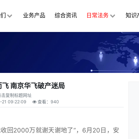
我们
业务产品
综合资讯
日常法务
知识
而飞 南京华飞破产迷局
点击复制标题网址
-21 09:22:09
查看：
940
回2000万就谢天谢地了”，6月20日，安