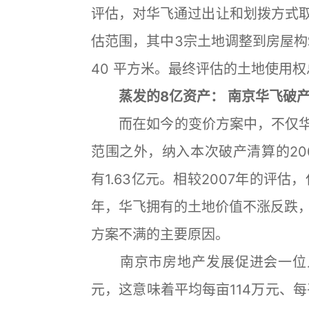
评估，对华飞通过出让和划拨方式取
估范围，其中3宗土地调整到房屋构筑
40 平方米。最终评估的土地使用权
蒸发的8亿资产： 南京华飞破
而在如今的变价方案中，不仅华飞
范围之外，纳入本次破产清算的20
有1.63亿元。相较2007年的评
年，华飞拥有的土地价值不涨反跌
方案不满的主要原因。
南京市房地产发展促进会一位人士
元，这意味着平均每亩114万元、每