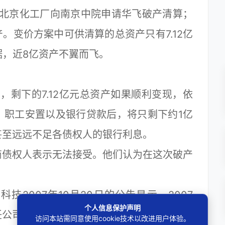
的北京化工厂向南京中院申请华飞破产清算；
产。变价方案中可供清算的总资产只有7.12亿
数据，近8亿资产不翼而飞。
剩下的7.12亿元总资产如果顺利变现，依
、职工安置以及银行贷款后，将只剩下约1亿
甚至远远不足各债权人的银行利息。
债权人表示无法接受。他们认为在这次破产
007年10月20日的公告显示，2007
个人信息保护声明
任公司曾受委托对华飞的全部资产和负债进行
访问本站需同意使用cookie技术以改进用户体验。