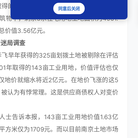
得的共9 宗用地均被视为华飞的资产纳入评
同意后关闭
物中，剩余3宗住宅用地土地面积为4961.
总价值3.56亿元。
产迷局调查
早年获得的325亩划拨土地被剔除在评估
01年取得的143亩工业用地，价值评估也仅
估，仅地价就缩水将近2亿元。在地价飞涨的这5
，被认为有悖常理。这是供应商债权人对变价
告诉本报，143亩工业用地价值1.63亿
平方米仅为1709元。而以目前南京土地市场