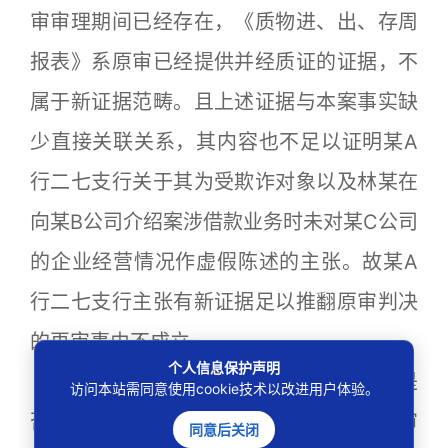
审审理期间已经存在，《质物进、出、存周
报表》系原审已经提供并经质证的证据，不
属于新证据范畴。且上述证据与本案事实缺
少直接关联关系，其内容也不足以证明某A
行二七支行关于其为受欺诈对象以及林某在
向某B公司介绍案涉借款业务时未对某C公司
的企业经营情况作虚假陈述的主张。故某A
行二七支行主张有新证据足以推翻原审判决
的再审事由不成立。
个人信息保护声明
（二）关于原审判决认定的基本事实是
访问本站需同意使用cookie技术以改进用户体验。
否缺乏证据证明的问题。经审查，本案一审
同意后关闭