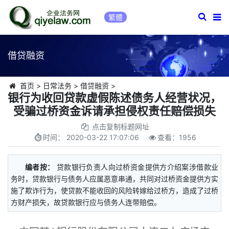
繁體
借贷融资
首页
>
日常法务
>
借贷融资
>
银行为收回贷款虚假陈述债务人经营状况，
受骗过桥资金诉请承担侵权责任赔偿损失
点击复制标题网址
时间：
2020-03-22 17:07:06
查看：
1956
编者按：
贷款银行负责人向过桥资金提供方介绍案涉借款业
务时，贷款银行与债务人应属恶意串通，共同对过桥资金提供方实
施了欺诈行为，使贷款不能收回的风险转嫁给过桥方，造成了过桥
方财产损失，故贷款银行应与债务人连带赔偿。