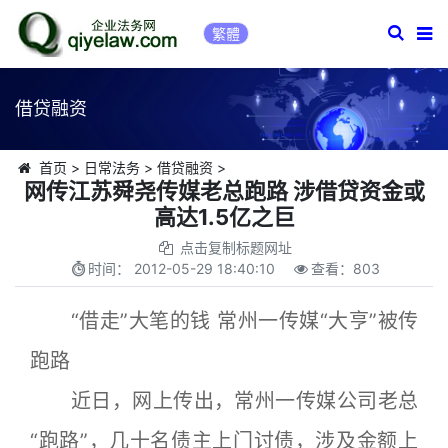
繁體
借贷融资
首页
>
日常法务
>
借贷融资
>
网传江苏舜尧传媒老总跑路 涉借贷资金或
高达1.5亿之巨
点击复制标题网址
时间：
2012-05-29 18:40:10
查看：
803
“借走”大笔的钱 常州一传媒“大亨”被传
跑路
近日，网上传出，常州一传媒公司老总
“跑路”，几十名债主上门讨债，涉及金额上