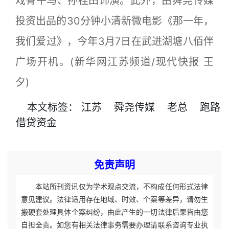
戏骨午马、孙桂田饰演。此外，由舜尧传媒
投资出品的30分钟小清新微电影《那一年，
我们爱过》，今年3月7日在武进湖塘八佰伴
广场开机。(新华网江苏频道/现代快报 王
夕)
本文
标签
：
江苏
舜尧传媒
老总
跑路
借贷资金
免责声明
本站所刊资讯仅为学术观点交流，不构成任何形式法律
意见建议。法律适用存在地域、时效、个案等差异，请勿生
搬硬套处理具体个案纠纷，由此产生的一切法律后果皆由您
自担全责。如您有相关法律事务需要办理请联系咨询专业执