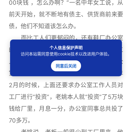
00块钱 ，怎么办啊？”一名中年女工说，从
前天开始，就不断地有债主、供货商前来要
债，他们不知道该怎么办。
而比工人们更郁闷的，还有鞋厂办公室
个人信息保护声明
的管理人员。负责安全的老姚告诉记者，工
访问本站需同意使用cookie技术以改进用户体验。
人们这三个月还发了500块钱，而他们办公
同意后关闭
室的人员连500块钱都没发到。而且在今年
2月的时候，上面还要求办公室工作人员对
工厂进行“投资”，老姚本人就“投资”了5万块
钱给厂里，月息一分，办公室同事总共投了
70多万。