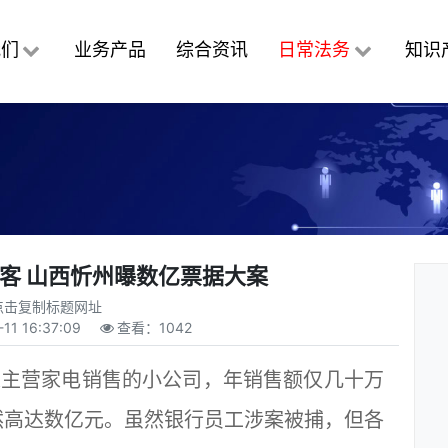
我们
业务产品
综合资讯
日常法务
知识
客 山西忻州曝数亿票据大案
点击复制标题网址
-11 16:37:09
查看：
1042
家主营家电销售的小公司，年销售额仅几十万
然高达数亿元。虽然银行员工涉案被捕，但各