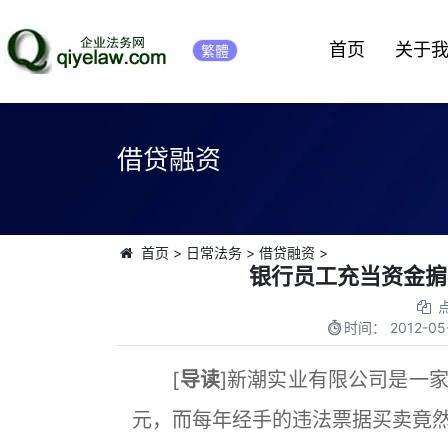
首页
关于
繁體
借贷融资
首页
>
日常法务
>
借贷融资
>
银行员工充当资金掮
时间：
2012-05
[
导读
]新潮实业有限公司是一
元，而每年经手的违法票据买卖竟