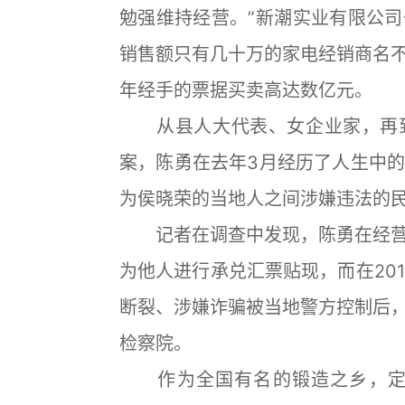
勉强维持经营。”新潮实业有限公
销售额只有几十万的家电经销商名
年经手的票据买卖高达数亿元。
从县人大代表、女企业家，再到
案，陈勇在去年3月经历了人生中
为侯晓荣的当地人之间涉嫌违法的
记者在调查中发现，陈勇在经营
为他人进行承兑汇票贴现，而在20
断裂、涉嫌诈骗被当地警方控制后
检察院。
作为全国有名的锻造之乡，定襄