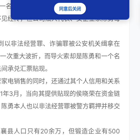
司一名员工告诉记者。虽然这家门面不大、年
同意后关闭
不见经传，但公司法人代表、女企业家陈勇每
以非法经营罪、诈骗罪被公安机关缉拿在
的一次重大波折，而导火索却是陈勇和一个名
民间承兑汇票贴现。
家电销售的同时，还通过其个人信用和关系
11年3月，当向其提供贴现的侯晓荣在资金链
，陈勇本人也以非法经营罪被警方羁押并移交
县人口只有20余万，但锻造企业有500