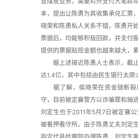
营煤炭业务，需要对外支付大笔款
本，提出让陈勇为其收集承兑汇票
晓荣和陈勇私人关系不错，陈勇开
票据后，均能够积极回款，并支付
提供的票据贴现金额也越来越大，
据上述接近陈勇人士表示，截止
达1.4亿，其中包括由民生银行太原
据了解，侯晓荣在资金链断裂后于
守，目前被定襄警方以诈骗罪和抽
刘定生也于2011年5月7日被定
被看押看守所。由于陈勇丈夫刘定
指定代县检察院办理陈勇、刘定生