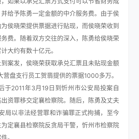
项，如果以承兑汇票方式支付可以节省财务成
，并给予陈勇一定金额的中介服务费。由于侯
始为侯晓荣提供票据进行贴现，而侯晓荣收到
服务费。随着双方交往的深入，陈勇给侯晓荣
累计大约有数十亿元。
到案发，侯晓荣获取承兑汇票且未贴现金额
大营盘支行员工贺翡提供的票据1000多万。
2011年3月19日到忻州市公安局投案自
逃出资罪移交定襄检察院。随后，陈勇及丈夫
襄公安局以非法经营罪和诈骗罪正式拘捕，至今
生为定襄县检察院反贪局干警，忻州市检察院
案件。