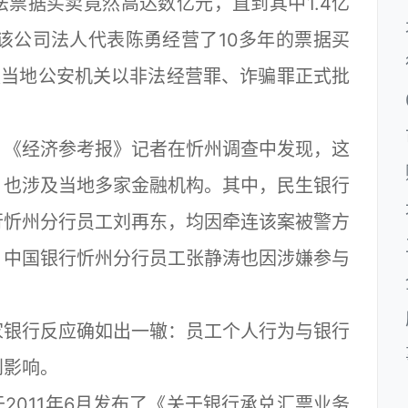
票据买卖竟然高达数亿元，直到其中1.4亿
该公司法人代表陈勇经营了10多年的票据买
勇被当地公安机关以非法经营罪、诈骗罪正式批
《经济参考报》记者在忻州调查中发现，这
，也涉及当地多家金融机构。其中，民生银行
行忻州分行员工刘再东，均因牵连该案被警方
，中国银行忻州分行员工张静涛也因涉嫌参与
银行反应确如出一辙：员工个人行为与银行
到影响。
011年6月发布了《关于银行承兑汇票业务