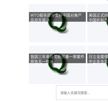
WTO报告部分支持中国对美产
美国正式向
品双反裁决
中国补贴汽
我国三年来反垄断民事一审案件
日立金属借
原告无一胜诉
中企反击其