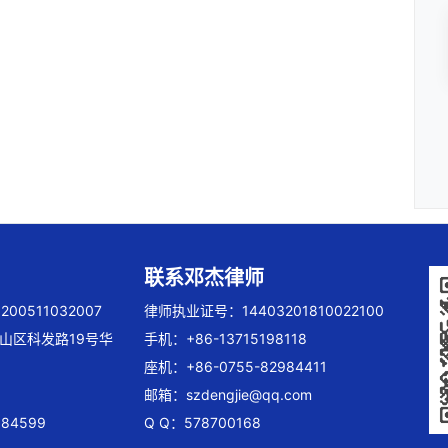
联系邓杰律师
00511032007
律师执业证号：14403201810022100
山区科发路19号华
手机：+86-13715198118
座机：+86-0755-82984411
邮箱：
szdengjie@qq.com
84599
Q Q：578700168