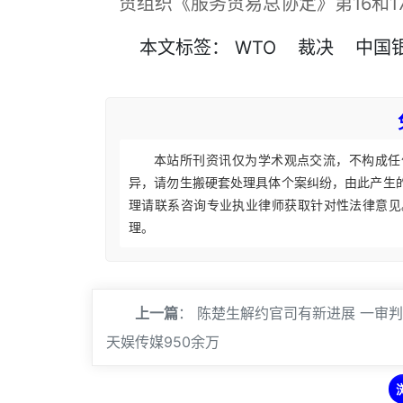
贸组织《服务贸易总协定》第16和17
本文
标签
：
WTO
裁决
中国
本站所刊资讯仅为学术观点交流，不构成任
异，请勿生搬硬套处理具体个案纠纷，由此产生
理请联系咨询专业执业律师获取针对性法律意见
理。
上一篇
：
陈楚生解约官司有新进展 一审
天娱传媒950余万