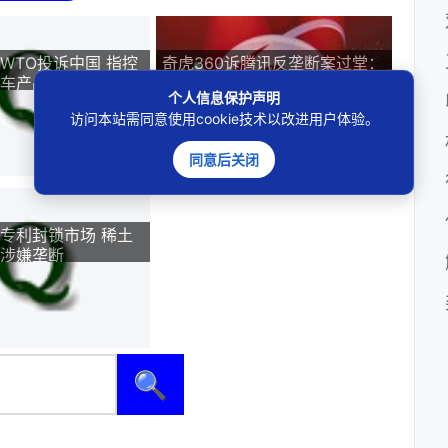
WTO投诉中国 指控
奇虎360诉腾讯反垄断案过堂：
车产品
四大高手唇枪舌战
个人信息保护声明
访问本站需同意使用cookie技术以改进用户体验。
同意后关闭
专利封锁市场 稀土
涉嫌垄断
🔍