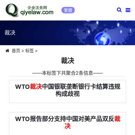
繁體
裁决
首页
>
标签
>
裁决
――本标签下共聚合2条信息――
WTO
裁决
中国银联垄断银行卡结算违规
构成歧视
WTO报告部分支持中国对美产品双反
裁
决