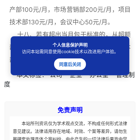
产部100元/月，市场营销部200元/月，项目
技术部130元/月，会议中心50元/月。
十八、若有超出当月包干标准的，从超额
个人信息保护声明
部门的工资中扣出。当月节余部分累计到本
访问本站需同意使用cookie技术以改进用户体验。
部门下月话费中使用。
同意后关闭
本文
标签
：
公司
企业
办公室
管理制
度
免责声明
本站所刊资讯仅为学术观点交流，不构成任何形式法律
意见建议。法律适用存在地域、时效、个案等差异，请勿生
搬硬套处理具体个案纠纷，由此产生的一切法律后果皆由您