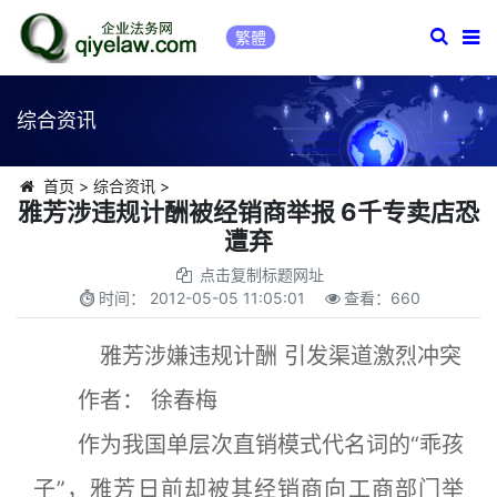
繁體
综合资讯
首页
>
综合资讯
>
雅芳涉违规计酬被经销商举报 6千专卖店恐
遭弃
点击复制标题网址
时间：
2012-05-05 11:05:01
查看：
660
雅芳涉嫌违规计酬 引发渠道激烈冲突
作者： 徐春梅
作为我国单层次直销模式代名词的“乖孩
子”，雅芳日前却被其经销商向工商部门举