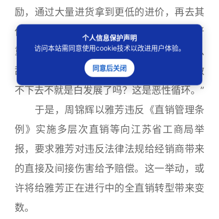
励，通过大量进货拿到更低的进价，再去其
他地区以低于当地市场的价格销售，从而严
个人信息保护声明
访问本站需同意使用cookie技术以改进用户体验。
重扰乱了雅芳的价格体系。“雅芳市场这么
同意后关闭
乱，你只能发展不明真相的人来做，如果做
不下去不就是白发展了吗？这是恶性循环。”
于是，周锦辉以雅芳违反《直销管理条
例》实施多层次直销等向江苏省工商局举
报，要求雅芳对违反法律法规给经销商带来
的直接及间接伤害给予赔偿。这一举动，或
许将给雅芳正在进行中的全直销转型带来变
数。